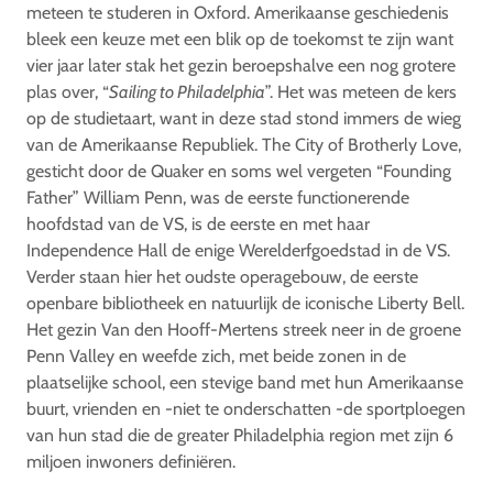
meteen te studeren in Oxford. Amerikaanse geschiedenis
bleek een keuze met een blik op de toekomst te zijn want
vier jaar later stak het gezin beroepshalve een nog grotere
plas over, “
Sailing to Philadelphia
”. Het was meteen de kers
op de studietaart, want in deze stad stond immers de wieg
van de Amerikaanse Republiek. The City of Brotherly Love,
gesticht door de Quaker en soms wel vergeten “Founding
Father” William Penn, was de eerste functionerende
hoofdstad van de VS, is de eerste en met haar
Independence Hall de enige Werelderfgoedstad in de VS.
Verder staan hier het oudste operagebouw, de eerste
openbare bibliotheek en natuurlijk de iconische Liberty Bell.
Het gezin Van den Hooff-Mertens streek neer in de groene
Penn Valley en weefde zich, met beide zonen in de
plaatselijke school, een stevige band met hun Amerikaanse
buurt, vrienden en -niet te onderschatten -de sportploegen
van hun stad die de greater Philadelphia region met zijn 6
miljoen inwoners definiëren.